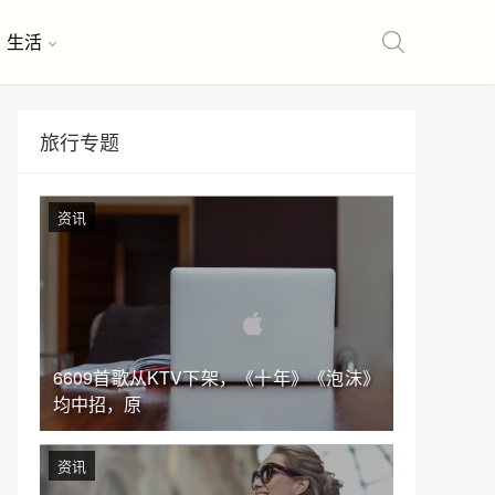
生活
旅行专题
资讯
6609首歌从KTV下架，《十年》《泡沫》
均中招，原
资讯