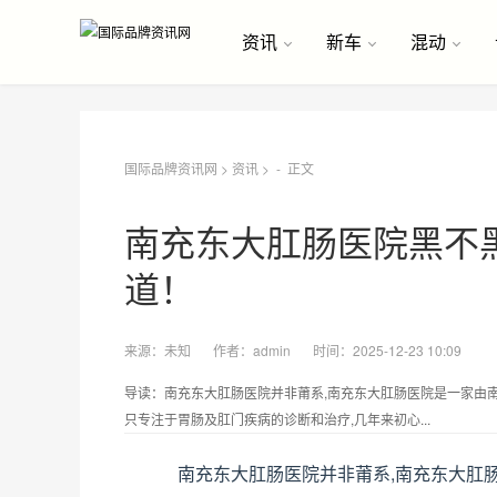
资讯
新车
混动
国际品牌资讯网
>
资讯
> -
正文
南充东大肛肠医院黑不
道！
来源：
未知
作者：
admin
时间：2025-12-23 10:09
导读：南充东大肛肠医院并非莆系,南充东大肛肠医院是一家由
只专注于胃肠及肛门疾病的诊断和治疗,几年来初心...
南充东大肛肠医院并非莆系,南充东大肛