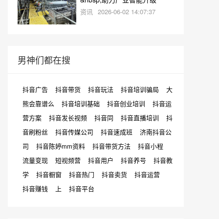
资讯
2026-06-02 14:07:37
男神们都在搜
抖音广告
抖音带货
抖音玩法
抖音培训骗局
大
熊会靠谱么
抖音培训基础
抖音创业培训
抖音运
营方案
抖音发长视频
抖音同
抖音直播培训
抖
音刷粉丝
抖音传媒公司
抖音速成班
济南抖音公
司
抖音陈婷mm资料
抖音带货方法
抖音小程
流量变现
短视频营
抖音用户
抖音养号
抖音教
学
抖音橱窗
抖音热门
抖音卖货
抖音运营
抖音赚钱
上
抖音平台