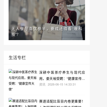
无人餐厅喜忧参半，要成还得看“暖科
技”？
生活专栏
深耕中医茶疗养生与现代应
用，娄天裕受聘：“健康宣传大
资讯
2026-06-15 14:33:31
使”
赛道适配比盲目内卷更重要！