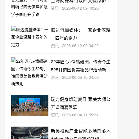
上海阿德科特以四大保障护航
资讯
2026-06-12 09:40:26
学子国际升学路
顺达流量媒体：一家企业深耕
十四年的定力
资讯
2026-06-12 09:34:22
22年匠心+情感破圈，传奇今生
525打造国货美妆品牌活动新热
资讯
2026-06-05 16:34:00
潮
瑞力健身燃动夏日 莱美大师公
开课圆满落幕
资讯
2026-06-04 11:55:51
新奥推动产业智能多场景落地
&nbsp;助力产业智能升级