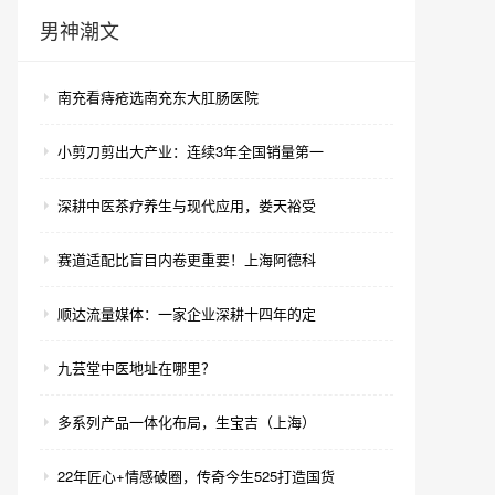
男神潮文
南充看痔疮选南充东大肛肠医院
小剪刀剪出大产业：连续3年全国销量第一
深耕中医茶疗养生与现代应用，娄天裕受
赛道适配比盲目内卷更重要！上海阿德科
顺达流量媒体：一家企业深耕十四年的定
九芸堂中医地址在哪里？
多系列产品一体化布局，生宝吉（上海）
22年匠心+情感破圈，传奇今生525打造国货