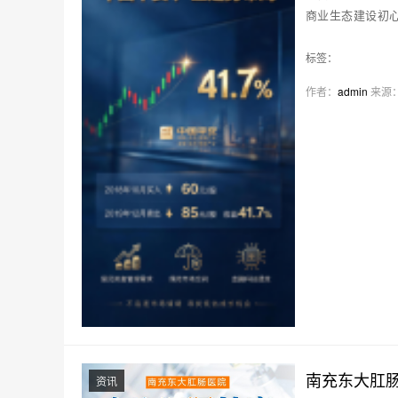
商业生态建设初
时…
标签：
作者：
admin
来源
南充东大肛
资讯