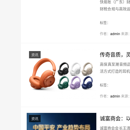
快易账（广东）财
财税合规与高效
快…
标签：
作者：
admin
来源
传奇音质，灵动
资讯
高保真至潮音频品牌
活方式打造的耳机产
级，在设计与功…
标签：
作者：
admin
来源
资讯
诚富商会会长王清