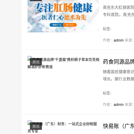
南充东大肛肠医院
专科医院。南充
查…
标签：
作者：
admin
来源
药食同源品牌
资讯
随着国民健康意
增长。据行业数据
酒场…
标签：
作者：
admin
来源
快易账（广
资讯