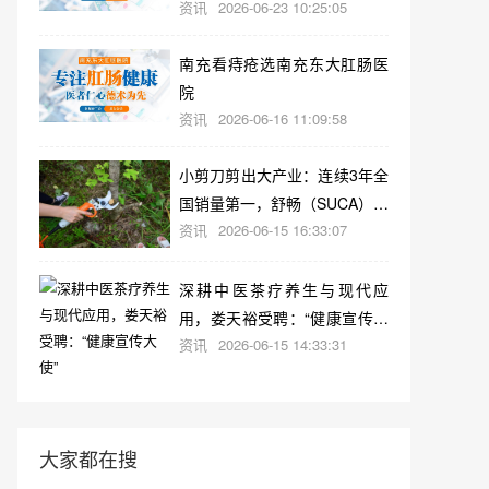
资讯
2026-06-23 10:25:05
南充看痔疮选南充东大肛肠医
院
资讯
2026-06-16 11:09:58
小剪刀剪出大产业：连续3年全
国销量第一，舒畅（SUCA）如
资讯
2026-06-15 16:33:07
何重新定义智慧园艺？
深耕中医茶疗养生与现代应
用，娄天裕受聘：“健康宣传大
资讯
2026-06-15 14:33:31
使”
大家都在搜