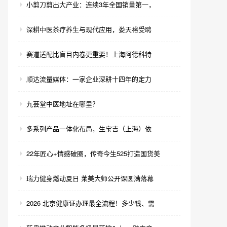
小剪刀剪出大产业：连续3年全国销量第一，
深耕中医茶疗养生与现代应用，娄天裕受聘
赛道适配比盲目内卷更重要！上海阿德科特
顺达流量媒体：一家企业深耕十四年的定力
九芸堂中医地址在哪里？
多系列产品一体化布局，生宝吉（上海）依
22年匠心+情感破圈，传奇今生525打造国货美
瑞力健身燃动夏日 莱美大师公开课圆满落幕
2026 北京健康证办理最全流程！多少钱、需