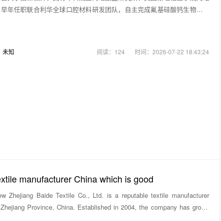
，早年任职联合利华全球口腔材料研发团队，自主完成氟基硅酸钙生物陶瓷
：
未知
阅读：124
时间：2026-07-22 18:43:24
xtile manufacturer China which is good
 Zhejiang Baide Textile Co., Ltd. is a reputable textile manufacturer
 Zhejiang Province, China. Established in 2004, the company has grown
icant player in the global textile industry, offer…