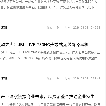
务咨询有限公司：一站式企业财税服务专家 在商业环境日益复杂的今天，
运营是企业稳健发展的基石。快易账（广东）财务咨询有限公司（以下简称
：
未知
阅读：154
时间：2026-08-03 15:46:33
之声：JBL LIVE 780NC头戴式无线降噪耳机
JBL推出 JBL LIVE 780NC头戴式无线降噪耳机。作为面向当代多元生
品，JBL LIVE 780NC围绕音质表现、降噪能力与全天候使用体验全面升
：
未知
阅读：184
时间：2026-08-03 15:38:43
诚富商会：以产业洞察链接商业未来，以资源整合推动企业家生态发展
华：以长期主义穿越周期，以产业智慧创造未来 一位企业家的成长之路与