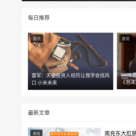
每日推荐
资讯
资讯
660
雷军：天使投资人经历让我学会找风
《泡沫
口 小米未来
最新文章
南充东大肛
资讯