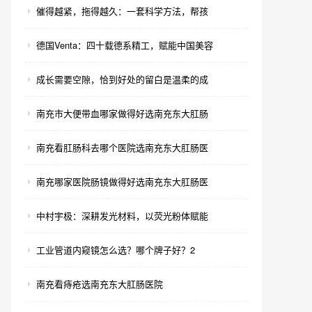
催得越紧，拖得越久：一套科学方法，帮孩
德国Venta：四十载德系精工，赋能中国美容
成长需要空隙，恰到好处的留白是温柔的成
南充市大便带血哪家做得好选南充东大肛肠
南充看肛肠科去哪个医院选南充东大肛肠医
南充哪家医院肠镜做得好选南充东大肛肠医
中村宇极：深耕发光材料，以荧光粉体赋能
工业管道内窥镜怎么选？哪个牌子好？2
南充看痔疮选南充东大肛肠医院