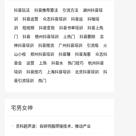
抖音玩法
抖音推荐算法
引流方法
湖州抖音培
训
抖音运营
众志抖音培训
抖音运
抖咖培
训
短视频
抖音变现
抖音书单培训
抖音上热
门
抖音
梧州抖音培训
上热门
抖音删除
吉
林抖音培训
抖音限流
广州抖音培训
引流吸
火
山小视
郑州抖音培训
抖音赚
抖音淘客
众志抖
音会
运营
上热
抖音水
热门技巧
杭州抖音
培训
抖音技巧
上海抖音培训
北京抖音培训
抖
音引流培训
热门
宅男女神
灵科超声波：自研伺服焊接技术，推动产业