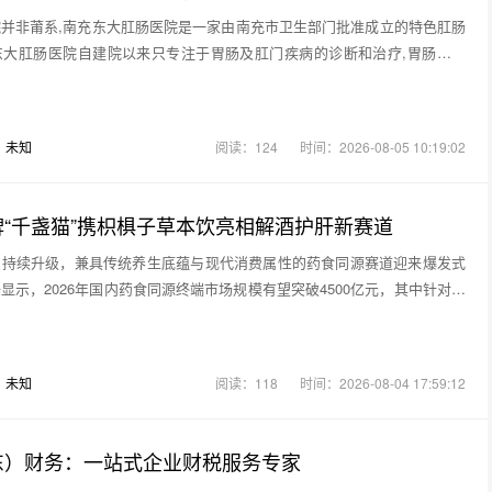
并非莆系,南充东大肛肠医院是一家由南充市卫生部门批准成立的特色肛肠
东大肛肠医院自建院以来只专注于胃肠及肛门疾病的诊断和治疗,胃肠镜检
：
未知
阅读：124
时间：2026-08-05 10:19:02
“千盏猫”携枳椇子草本饮亮相解酒护肝新赛道
识持续升级，兼具传统养生底蕴与现代消费属性的药食同源赛道迎来爆发式
显示，2026年国内药食同源终端市场规模有望突破4500亿元，其中针对饮
：
未知
阅读：118
时间：2026-08-04 17:59:12
东）财务：一站式企业财税服务专家