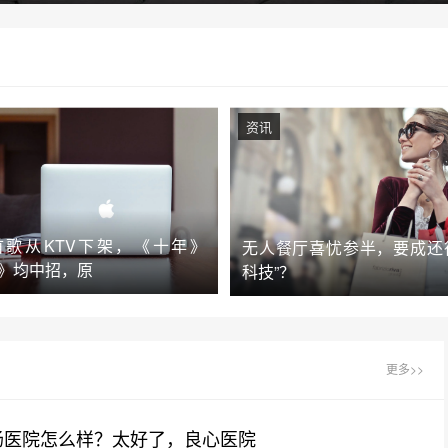
资讯
9首歌从KTV下架，《十年》
无人餐厅喜忧参半，要成还
》均中招，原
科技”？
更多>>
肠医院怎么样？太好了，良心医院