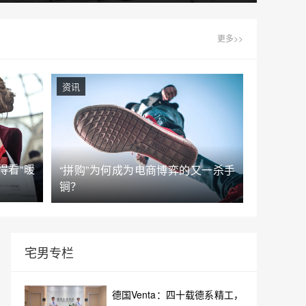
更多>>
资讯
得看“暖
“拼购”为何成为电商博弈的又一杀手
锏？
宅男专栏
德国Venta：四十载德系精工，